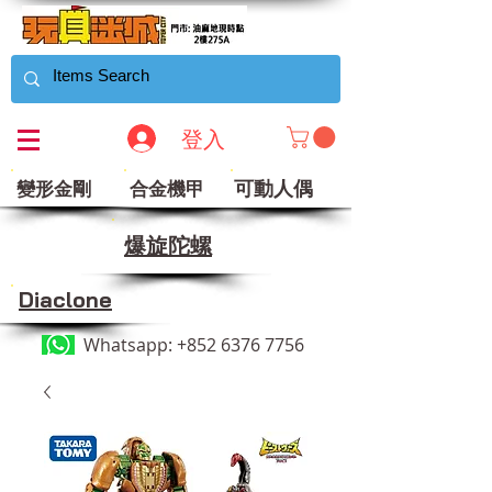
登入
可動人偶
變形金剛
合金機甲
​爆旋陀螺
Diaclone
Whatsapp:
+852 6376 7756