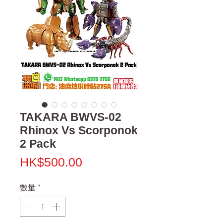
TAKARA BWVS-02
Rhinox Vs Scorponok
2 Pack
價
HK$500.00
格
數量
*