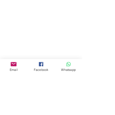
地址︰
油麻地彌敦道534-538
現時點
商場2樓275A
Address:
275A, 2/F, Ins Point
Mall,Nathan Road 534-538,
Yau Ma Tei, Hong Kong.
Facebook:
Email
Facebook
Whatsapp
www.facebook.com/toyercityhk
Whatsapp:
6376 7756