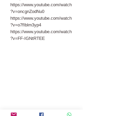
https://www.youtube.com/watch
?v=oncgnZodNu0
https://www.youtube.com/watch
?v=o7fIblm3yp4
https://www.youtube.com/watch
?v=FF-IGNtRTEE
門市 Shop
地址︰
油麻地彌敦道534-538
現時點
商場2樓275A
Address:
275A, 2/F, Ins Point