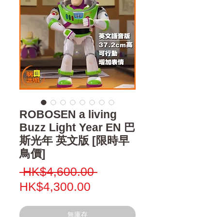
ROBOSEN a living
Buzz Light Year EN 巴
斯光年 英文版 [限時早
鳥價]
一
 HK$4,600.00 
促
般
HK$4,300.00
銷
價
價
格
無庫存