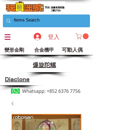
登入
可動人偶
變形金剛
合金機甲
​爆旋陀螺
Diaclone
Whatsapp:
+852 6376 7756