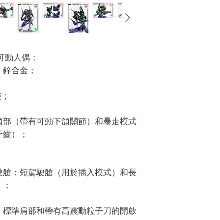
的可動人偶；
M，鋅合金；
裝；
頭部（帶有可動下頜關節）和暴走模式
牙齒）；
駛艙：短駕駛艙（用於插入模式）和長
）；
：標準肩部和帶有高震動粒子刀的開啟