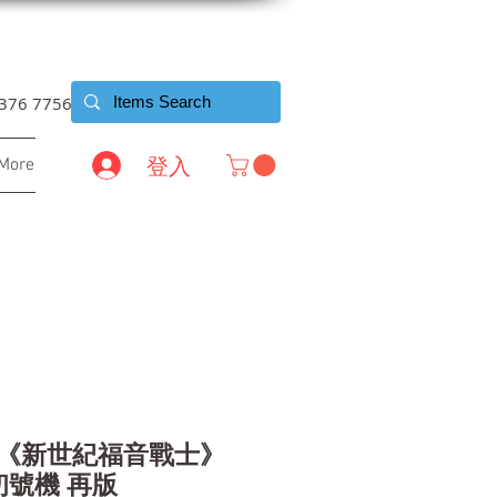
6376 7756
登入
More
OU《新世紀福音戰士》
初號機 再版