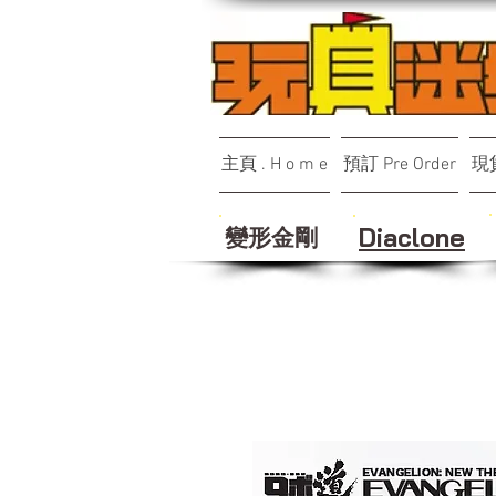
主頁 . H o m e
預訂 Pre Order
現貨
變形金剛
Diaclone