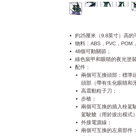
約25厘米（9.8英寸）高
物料：ABS，PVC，PO
48個可動關節；
綠色裝甲和眼睛的夜光塗
配件：
兩個可互換頭部：標準
頭部（帶有生化眼睛和
高震動粒子刀；
步槍；
兩個可互換的插入栓駕
駕駛艙（用於拔出模式
外接電源線；
兩個可互換的左肩部件