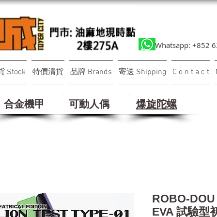
Whatsapp: +852 
 Stock
特價清貨
品牌 Brands
寄送 Shipping
C o n t a c t
合金機甲
可動人偶
​爆旋陀螺
ROBO-D
EVA 試驗型