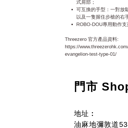
式肩部；
可互換的手型：一對放
以及一隻握住步槍的右
ROBO-DOU專用動作支
Threezero 官方產品資料:
https://www.threezerohk.com/
evangelion-test-type-01/
門市 Sho
地址︰
油麻地彌敦道534