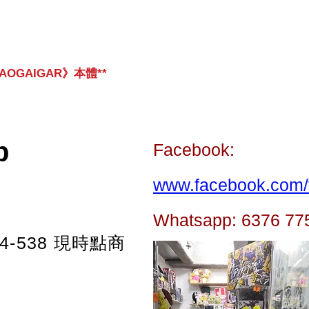
OGAIGAR》本體**
p
Facebook:
www.facebook.com/t
Whatsapp: 6376 77
-538
現時點商