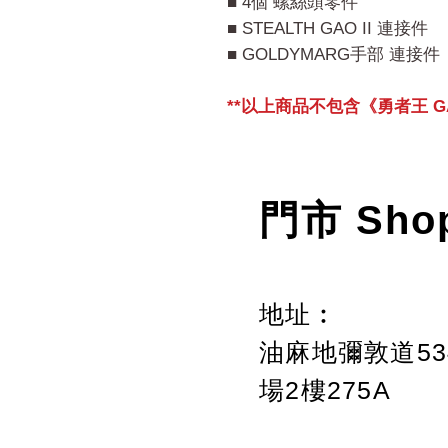
■ 4個 螺絲頭零件
■ STEALTH GAO II 連接件
■ GOLDYMARG手部 連接件
**以上商品不包含《勇者王 GA
門市 Sho
地址︰
油麻地彌敦道534
場2樓275A