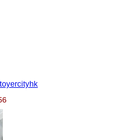
oyercityhk
56