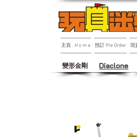
主頁 . H o m e
預訂 Pre Order
現貨
變形金剛
Diaclone