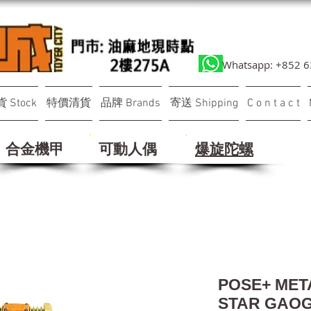
Whatsapp: +852 
 Stock
特價清貨
品牌 Brands
寄送 Shipping
C o n t a c t
合金機甲
可動人偶
​爆旋陀螺
POSE+ ME
STAR GAO