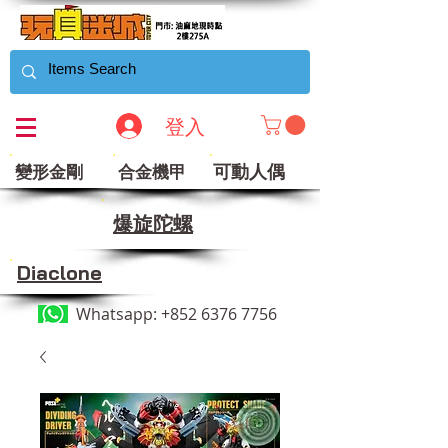
登入
可動人偶
變形金剛
合金機甲
​爆旋陀螺
Diaclone
Whatsapp:
+852 6376 7756