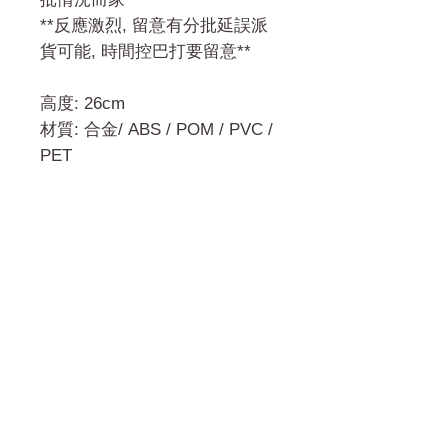
**反應激烈, 留意有分批延誤派
貨可能, 時間控巴打要留意**
高度: 26cm
材質: 合金/ ABS / POM / PVC /
PET
門市 Shop
地址︰
油麻地彌敦道534-538
現時點
商場2樓275A
Address:
275A, 2/F, Ins Point