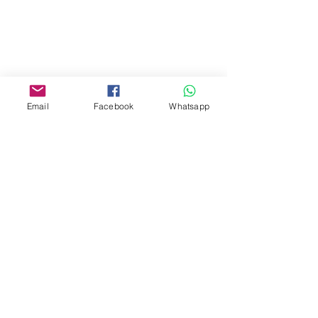
Mall,Nathan Road 534-538,
Yau Ma Tei, Hong Kong.
Facebook:
www.facebook.com/toyercityhk
Email
Facebook
Whatsapp
Whatsapp:
6376 7756