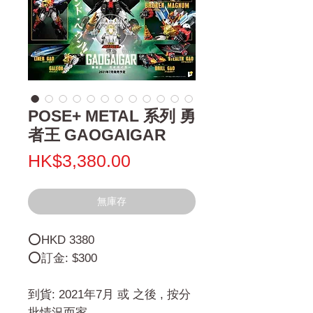
POSE+ METAL 系列 勇
者王 GAOGAIGAR
價
HK$3,380.00
格
無庫存
⭕HKD 3380
⭕訂金: $300
到貨: 2021年7月 或 之後 , 按分
批情況而家