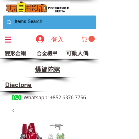
登入
可動人偶
變形金剛
合金機甲
​爆旋陀螺
Diaclone
Whatsapp:
+852 6376 7756