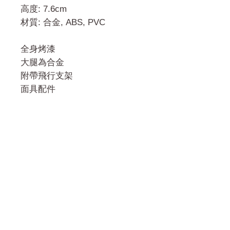
高度: 7.6cm
材質: 合金, ABS, PVC
全身烤漆
大腿為合金
附帶飛行支架
面具配件
門市 Shop
地址︰
油麻地彌敦道534-538
現時點
商場2樓275A
Address: