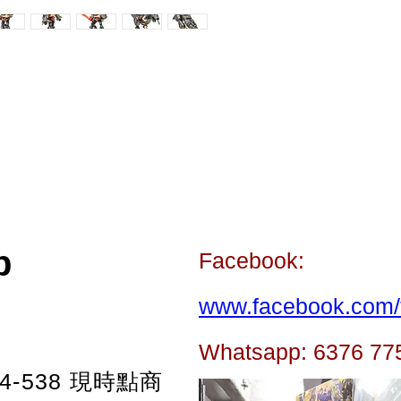
p
Facebook:
www.facebook.com/t
Whatsapp: 6376 77
-538
現時點商