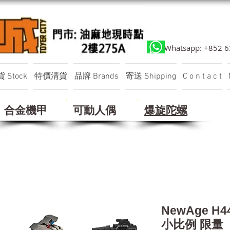
Whatsapp: +852 
 Stock
特價清貨
品牌 Brands
寄送 Shipping
C o n t a c t
合金機甲
可動人偶
​爆旋陀螺
NewAge H
小比例 限量