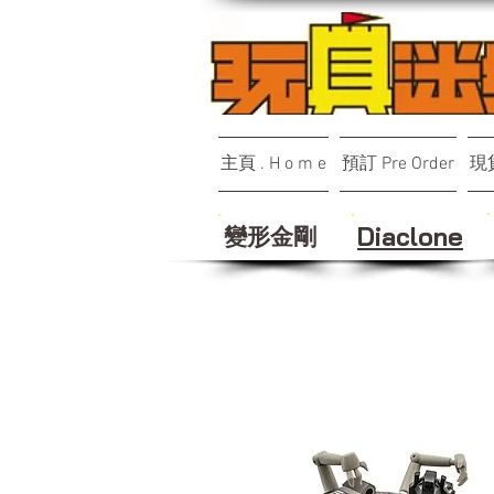
主頁 . H o m e
預訂 Pre Order
現貨
變形金剛
Diaclone