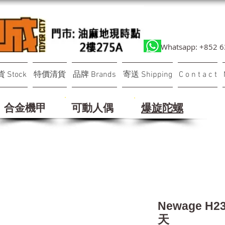
Whatsapp: +852 
 Stock
特價清貨
品牌 Brands
寄送 Shipping
C o n t a c t
合金機甲
可動人偶
​爆旋陀螺
Newage H2
天