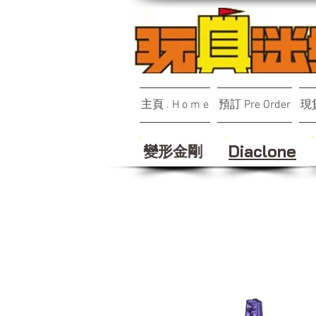
主頁 . H o m e
預訂 Pre Order
現貨
變形金剛
Diaclone