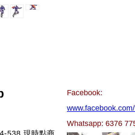
p
Facebook:
www.facebook.com/t
Whatsapp: 6376 77
-538
現時點商