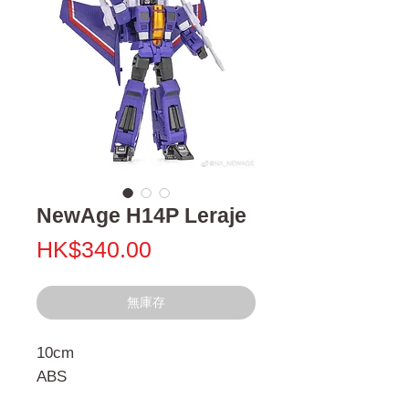
NewAge H14P Leraje
價
HK$340.00
格
無庫存
10cm
ABS