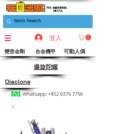
登入
可動人偶
變形金剛
合金機甲
​爆旋陀螺
Diaclone
Whatsapp:
+852 6376 7756