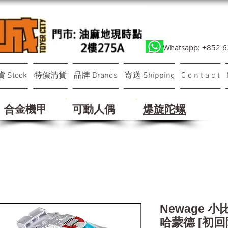
Whatsapp: +852 
 Stock
特價清貨
品牌 Brands
寄送 Shipping
C o n t a c t
合金機甲
可動人偶
​爆旋陀螺
Newage 小
哈蒙德 [初回