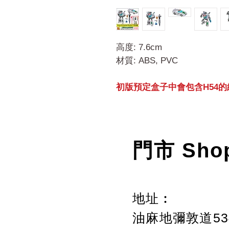
高度: 7.6cm
材質: ABS, PVC
初版預定盒子中會包含H54
門市 Sho
地址︰
油麻地彌敦道534