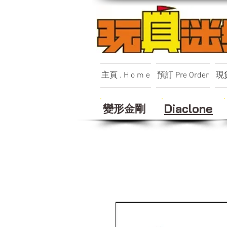
主頁 . H o m e
預訂 Pre Order
現貨
變形金剛
Diaclone