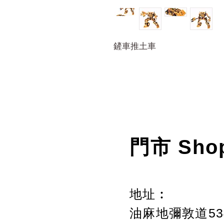
鏟車推土車
門市 Sho
地址︰
油麻地彌敦道534