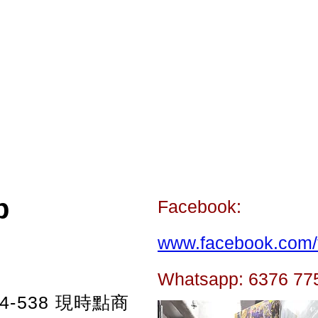
p
Facebook:
www.facebook.com/t
Whatsapp: 6376 77
-538
現時點商