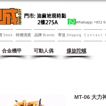
Whatsapp: +852 
 Stock
特價清貨
品牌 Brands
寄送 Shipping
C o n t a c t
合金機甲
可動人偶
​爆旋陀螺
MT-06 大力