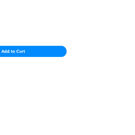
價
格
Add to Cart