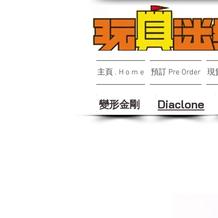
主頁 . H o m e
預訂 Pre Order
現貨
變形金剛
Diaclone