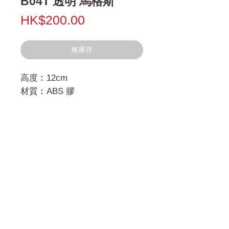
B04T 透明 馬格斯
價
HK$200.00
格
無庫存
高度︰12cm
材質︰ABS 膠
門市 Shop
地址︰
油麻地彌敦道534-538
現時點
商場2樓275A