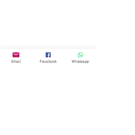
Address:
275A, 2/F, Ins Point
Mall,Nathan Road 534-538,
Yau Ma Tei, Hong Kong.
Facebook:
Email
Facebook
Whatsapp
www.facebook.com/toyercityhk
Whatsapp:
6376 7756