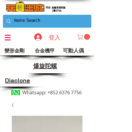
登入
可動人偶
變形金剛
合金機甲
​爆旋陀螺
Diaclone
Whatsapp:
+852 6376 7756