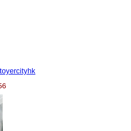
oyercityhk
56