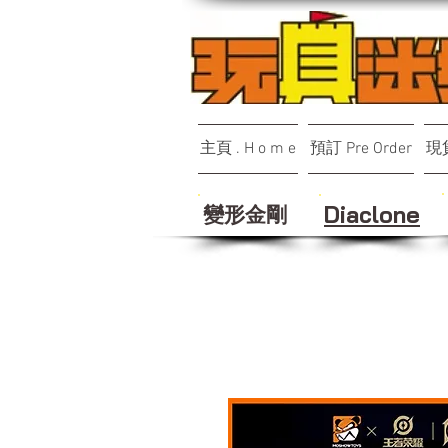
主頁 . H o m e
預訂 Pre Order
現貨
變形金剛
Diaclone