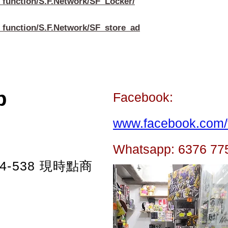
_function/S.F.Network/SF_Locker/
_function/S.F.Network/SF_store_ad
p
Facebook:
www.facebook.com/t
Whatsapp: 6376 77
-538
現時點商