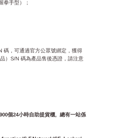
對握拳手型）；
S/N 碼，可通過官方公眾號綁定，獲得
品）S/N 碼為產品售後憑證，請注意
*
900個24小時自助提貨櫃, 總有一站係