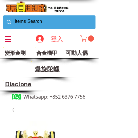
登入
可動人偶
變形金剛
合金機甲
​爆旋陀螺
Diaclone
Whatsapp:
+852 6376 7756