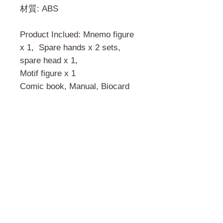
材質: ABS
Product Inclued: Mnemo figure
x 1, Spare hands x 2 sets,
spare head x 1,
Motif figure x 1
Comic book, Manual, Biocard
門市 Shop
地址︰
油麻地彌敦道534-538
現時點
商場2樓275A
Address: