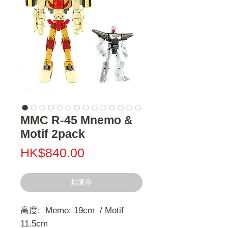
MMC R-45 Mnemo &
Motif 2pack
價
HK$840.00
格
無庫存
高度: Memo: 19cm / Motif
11.5cm