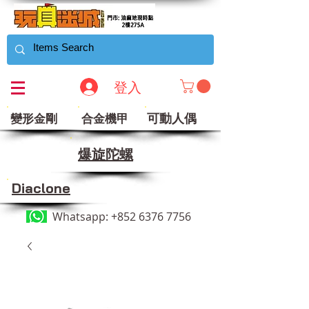
登入
可動人偶
變形金剛
合金機甲
​爆旋陀螺
Diaclone
Whatsapp:
+852 6376 7756