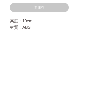
格
無庫存
高度︰19cm
材質︰ABS
門市 Shop
地址︰
油麻地彌敦道534-538
現時點
商場2樓275A
Address:
275A, 2/F, Ins Point
Mall,Nathan Road 534-538,