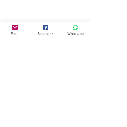
Yau Ma Tei, Hong Kong.
Facebook:
www.facebook.com/toyercityhk
Email
Facebook
Whatsapp
Whatsapp:
6376 7756