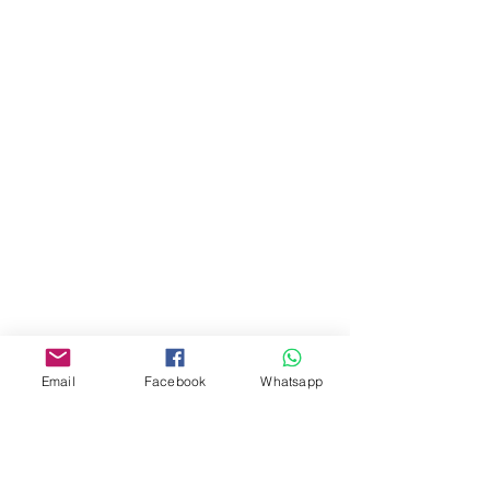
門市 Shop
地址︰
油麻地彌敦道534-538
現時點
商場2樓275A
Address:
275A, 2/F, Ins Point
Mall,Nathan Road 534-538,
Yau Ma Tei, Hong Kong.
Email
Facebook
Whatsapp
Facebook:
www.facebook.com/toyercityhk