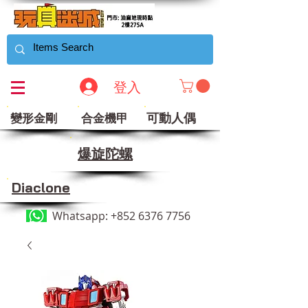
登入
可動人偶
變形金剛
合金機甲
​爆旋陀螺
Diaclone
Whatsapp:
+852 6376 7756