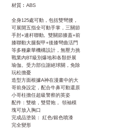
材質︰ABS
全身125處可動，包括雙彎腰，
可展開五指全可動手掌，三關節
手肘+連杆聯動, 雙關節膝蓋+前
膝聯動大腿裂甲+後膝彎曲活門
等多種豪華機構設計，無壓力挑
戰業內BT級別爆地和各類舒展
瑜伽。受力部位謝絕球關，免除
玩松擔憂
造型方面根據A神在漫畫中的大
哥前身設定，配合牛鼻可動還原
小哥柱擔任超級警察的英姿
配件：雙槍，雙臂炮， 領袖模
塊可放入胸口
完成品塗裝： 紅色/銀色噴漆
完全變形