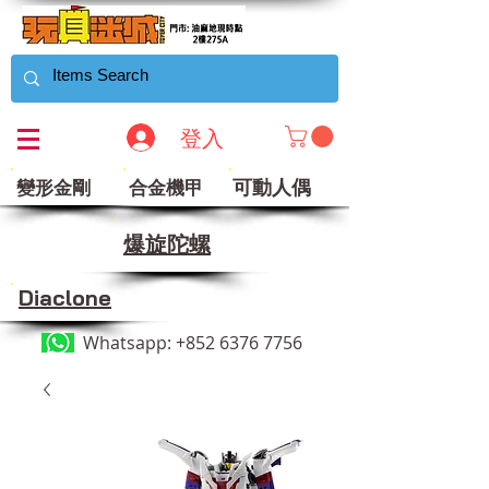
登入
可動人偶
變形金剛
合金機甲
​爆旋陀螺
Diaclone
Whatsapp:
+852 6376 7756