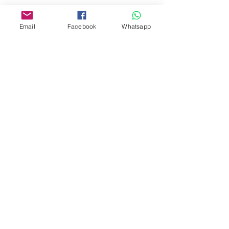
www.facebook.com/toyercityhk
Whatsapp:
6376 7756
Email
Facebook
Whatsapp