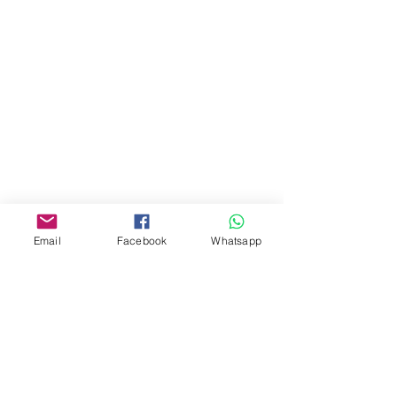
地址︰
油麻地彌敦道534-538
現時點
商場2樓275A
Address:
275A, 2/F, Ins Point
Mall,Nathan Road 534-538,
Yau Ma Tei, Hong Kong.
Facebook:
Email
Facebook
Whatsapp
www.facebook.com/toyercityhk
Whatsapp:
6376 7756