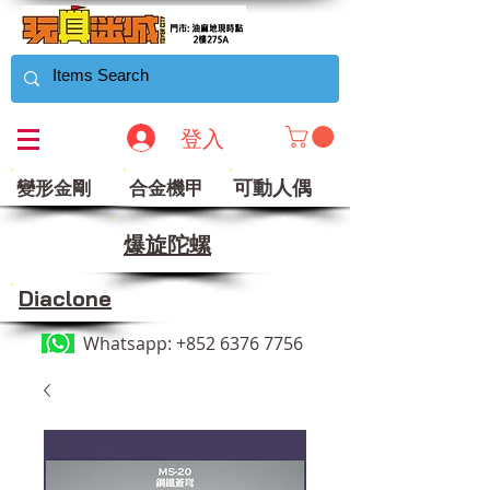
登入
可動人偶
變形金剛
合金機甲
​爆旋陀螺
Diaclone
Whatsapp:
+852 6376 7756