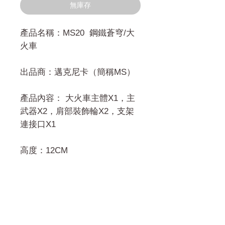
無庫存
產品名稱：MS20 鋼鐵蒼穹/大
火車
出品商：邁克尼卡（簡稱MS）
產品內容： 大火車主體X1，主
武器X2，肩部裝飾輪X2，支架
連接口X1
高度：12CM
門市 Shop