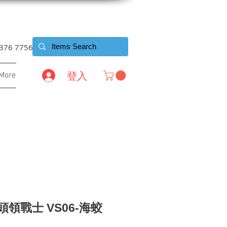
6376 7756
登入
More
 頭領戰士 VS06-海蛟