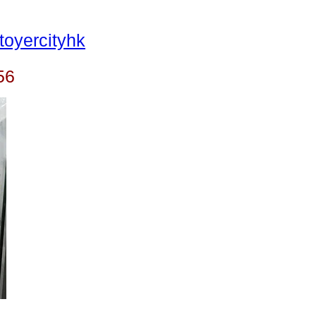
oyercityhk
56