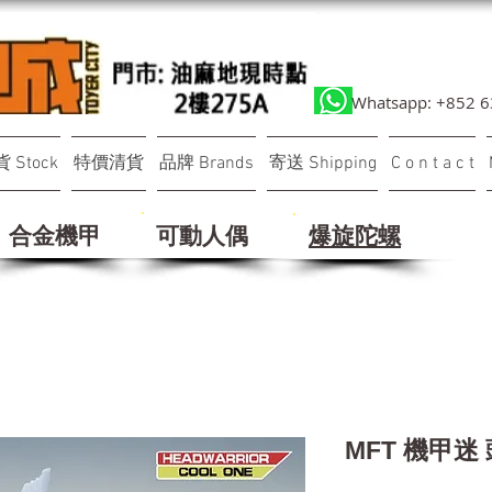
Whatsapp: +852 
 Stock
特價清貨
品牌 Brands
寄送 Shipping
C o n t a c t
合金機甲
可動人偶
​爆旋陀螺
MFT 機甲迷