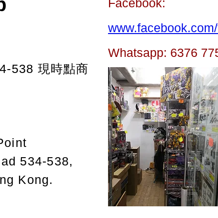
p
Facebook:
www.facebook.com/t
Whatsapp: 6376 77
-538
現時點商
Point
oad 534-538,
ong Kong.