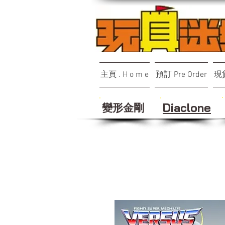
主頁 . H o m e
預訂 Pre Order
現貨
變形金剛
Diaclone