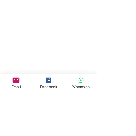
地址︰
油麻地彌敦道534-538
現時點
商場2樓275A
Address:
275A, 2/F, Ins Point
Mall,Nathan Road 534-538,
Yau Ma Tei, Hong Kong.
Email
Facebook
Whatsapp
Facebook:
www.facebook.com/toyercityhk
Whatsapp:
6376 7756