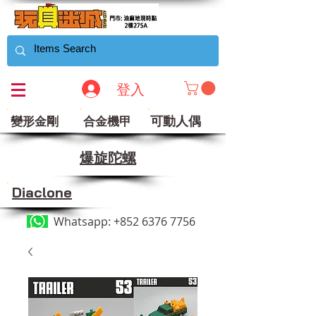
登入
可動人偶
變形金剛
合金機甲
​爆旋陀螺
Diaclone
Whatsapp:
+852 6376 7756