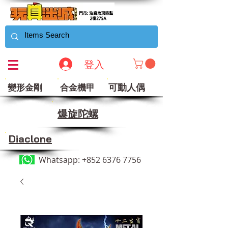
登入
可動人偶
變形金剛
合金機甲
​爆旋陀螺
Diaclone
Whatsapp:
+852 6376 7756