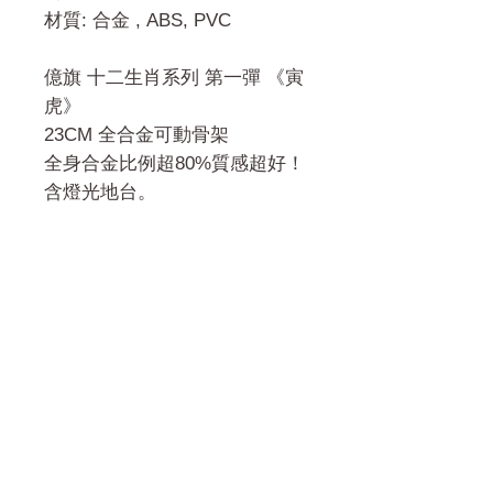
材質: 合金 , ABS, PVC
億旗 十二生肖系列 第一彈 《寅
虎》
23CM 全合金可動骨架
全身合金比例超80%質感超好！
含燈光地台。
門市 Shop
地址︰
油麻地彌敦道534-538
現時點
商場2樓275A