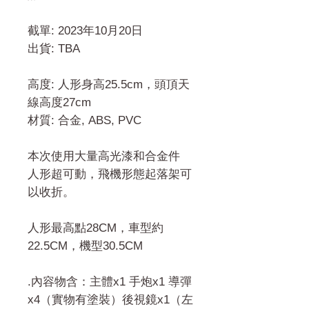
截單: 2023年10月20日
出貨: TBA
高度: 人形身高25.5cm，頭頂天
線高度27cm
材質: 合金, ABS, PVC
本次使用大量高光漆和合金件
人形超可動，飛機形態起落架可
以收折。
人形最高點28CM，車型約
22.5CM，機型30.5CM
.內容物含：主體x1 手炮x1 導彈
x4（實物有塗裝）後視鏡x1（左