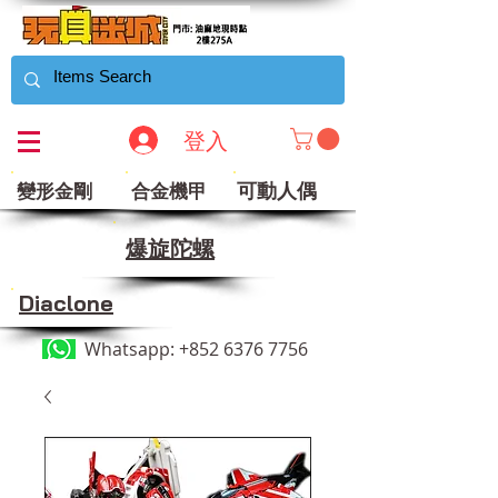
登入
可動人偶
變形金剛
合金機甲
​爆旋陀螺
Diaclone
Whatsapp:
+852 6376 7756