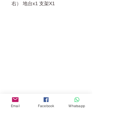
右） 地台x1 支架X1
門市 Shop
地址︰
油麻地彌敦道534-538
現時點
商場2樓275A
Address:
275A, 2/F, Ins Point
Mall,Nathan Road 534-538,
Yau Ma Tei, Hong Kong.
Email
Facebook
Whatsapp
Facebook:
www.facebook.com/toyercityhk