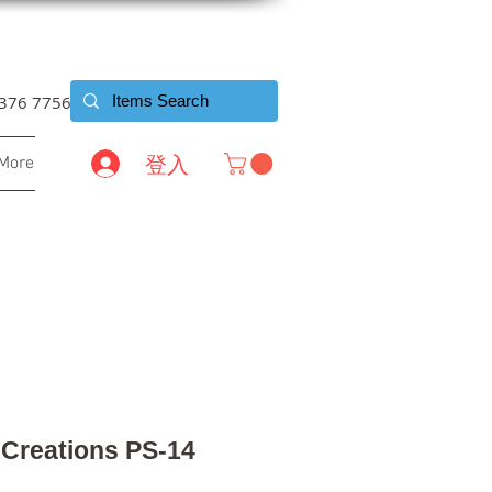
6376 7756
登入
More
Creations PS-14