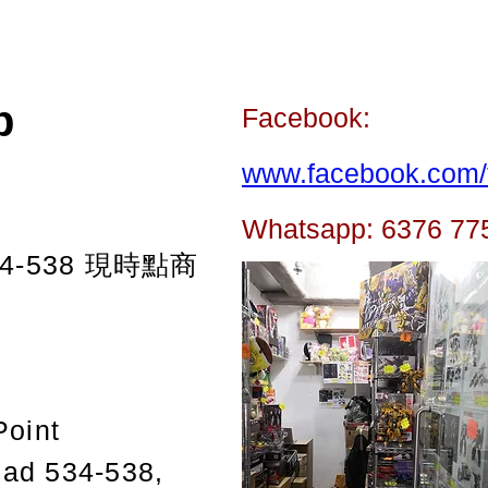
p
Facebook:
www.facebook.com/t
Whatsapp: 6376 77
-538
現時點商
Point
oad 534-538,