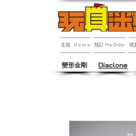
主頁 . H o m e
預訂 Pre Order
現貨
變形金剛
Diaclone