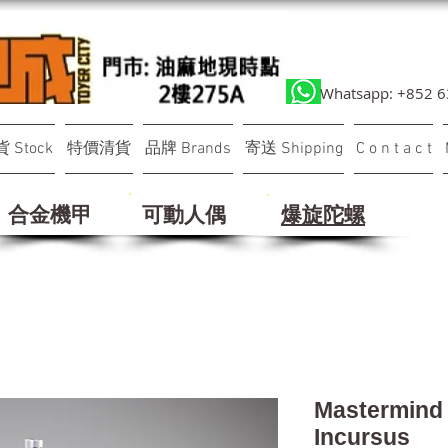
Whatsapp: +852 
 Stock
特價清貨
品牌 Brands
寄送 Shipping
C o n t a c t
合金機甲
可動人偶
​爆旋陀螺
Mastermind 
Incursus