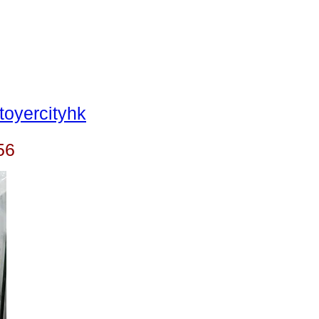
oyercityhk
56