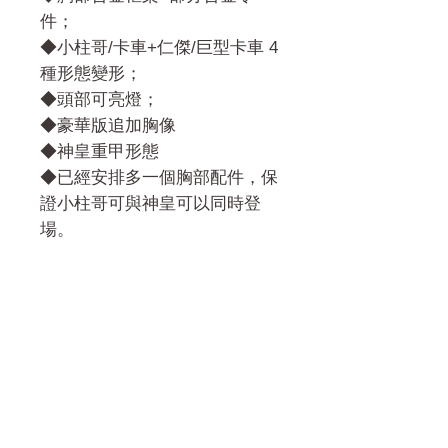
件；
◆小柱哥/卡車+仁傑/巨型卡車 4
種形態變形；
◆頭部可亮燈；
◆豪華版追加胸像
◆神皇重甲形態
◆已經安排多一個胸部配件，保
證小柱哥可與神皇可以同時登
場。
門市 Shop
地址︰
油麻地彌敦道534-538
現時點
商場2樓275A