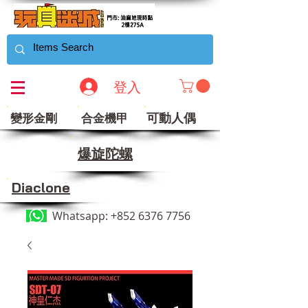
登入
可動人偶
變形金剛
合金機甲
​爆旋陀螺
Diaclone
Whatsapp:
+852 6376 7756