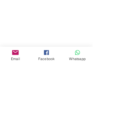
Address:
275A, 2/F, Ins Point
Mall,Nathan Road 534-538,
Yau Ma Tei, Hong Kong.
Facebook:
Email
Facebook
Whatsapp
www.facebook.com/toyercityhk
Whatsapp:
6376 7756