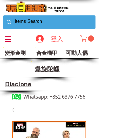
登入
可動人偶
變形金剛
合金機甲
​爆旋陀螺
Diaclone
Whatsapp:
+852 6376 7756