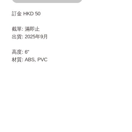
訂金 HKD 50
截單: 滿即止
出貨: 2025年9月
高度: 6"
材質: ABS, PVC
門市 Shop
地址︰
油麻地彌敦道534-538
現時點
商場2樓275A