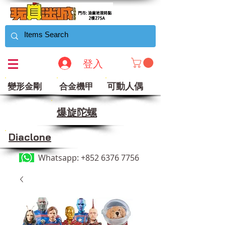
登入
可動人偶
變形金剛
合金機甲
​爆旋陀螺
Diaclone
Whatsapp:
+852 6376 7756