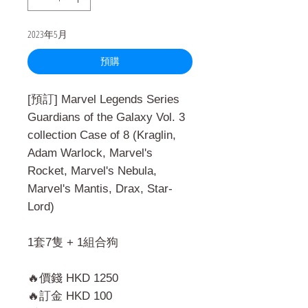
2023年5月
預購
[預訂] Marvel Legends Series
Guardians of the Galaxy Vol. 3
collection Case of 8 (Kraglin,
Adam Warlock, Marvel's
Rocket, Marvel's Nebula,
Marvel's Mantis, Drax, Star-
Lord)
1套7隻 + 1組合狗
🔥價錢 HKD 1250
🔥訂金 HKD 100