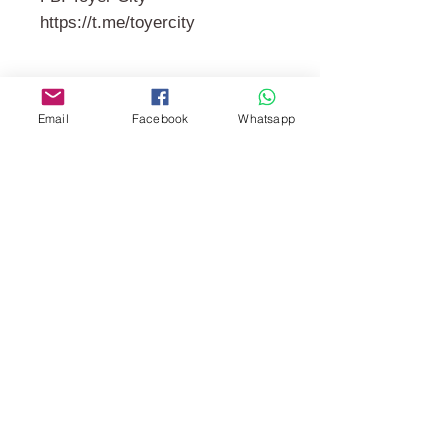
https://t.me/toyercity
門市 Shop
Email
Facebook
Whatsapp
地址︰
油麻地彌敦道534-538
現時點
商場2樓275A
Address:
275A, 2/F, Ins Point
Mall,Nathan Road 534-538,
Yau Ma Tei, Hong Kong.
Facebook: