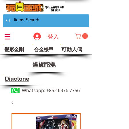
登入
可動人偶
變形金剛
合金機甲
​爆旋陀螺
Diaclone
Whatsapp:
+852 6376 7756