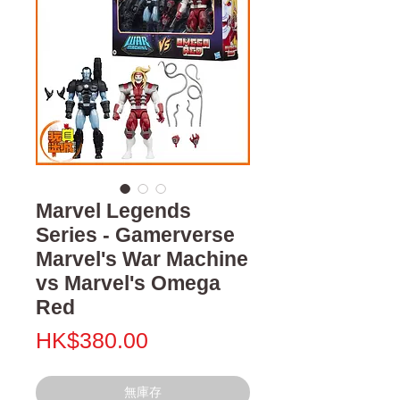
Marvel Legends
Series - Gamerverse
Marvel's War Machine
vs Marvel's Omega
Red
價
HK$380.00
格
無庫存