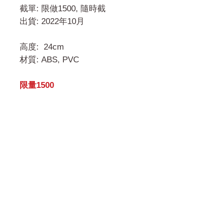
截單: 限做1500, 隨時截
出貨: 2022年10月
高度: 24cm
材質: ABS, PVC
限量1500
門市 Shop
地址︰
油麻地彌敦道534-538
現時點
商場2樓275A
Address: