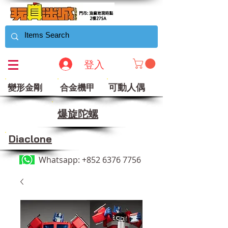
登入
可動人偶
變形金剛
合金機甲
​爆旋陀螺
Diaclone
Whatsapp:
+852 6376 7756