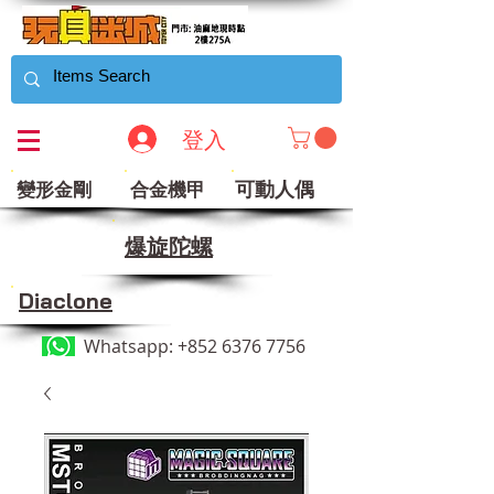
登入
可動人偶
變形金剛
合金機甲
​爆旋陀螺
Diaclone
Whatsapp:
+852 6376 7756