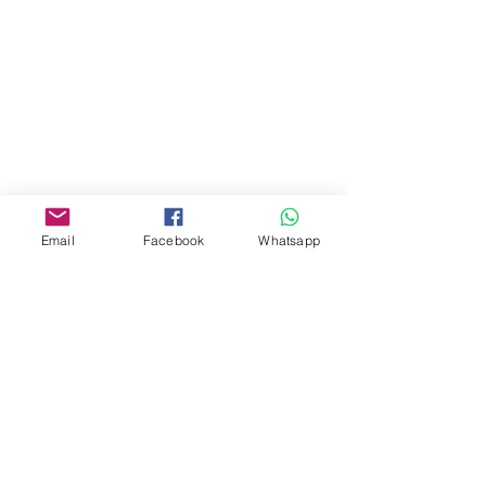
商場2樓275A
Address:
275A, 2/F, Ins Point
Mall,Nathan Road 534-538,
Yau Ma Tei, Hong Kong.
Facebook:
Email
Facebook
Whatsapp
www.facebook.com/toyercityhk
Whatsapp:
6376 7756