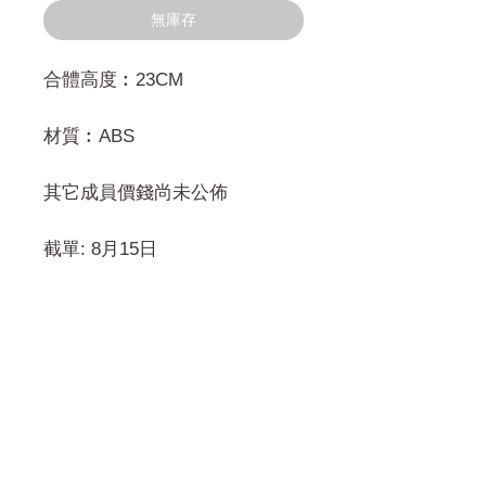
無庫存
合體高度︰23CM
材質︰ABS
其它成員價錢尚未公佈
截單: 8月15日
門市 Shop
地址︰
油麻地彌敦道534-538
現時點