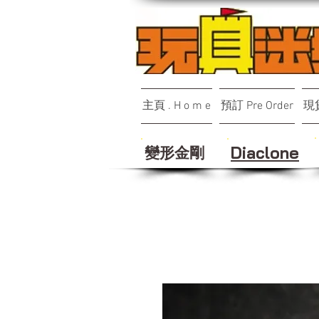
主頁 . H o m e
預訂 Pre Order
現貨
變形金剛
Diaclone