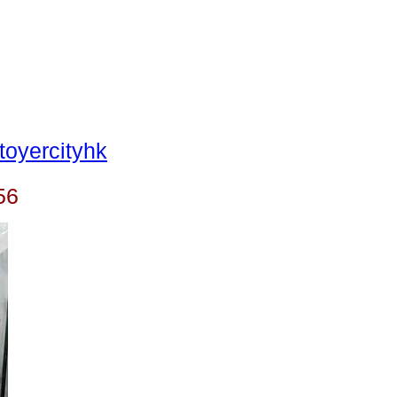
oyercityhk
56