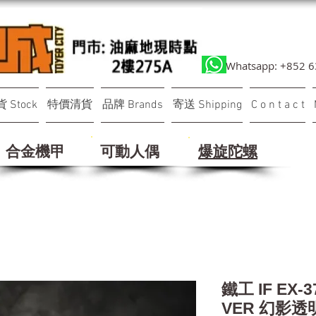
Whatsapp: +852 
 Stock
特價清貨
品牌 Brands
寄送 Shipping
C o n t a c t
合金機甲
可動人偶
​爆旋陀螺
鐵工 IF EX-3
VER 幻影透明