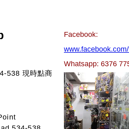
p
Facebook:
www.facebook.com/t
Whatsapp: 6376 77
-538
現時點商
Point
oad 534-538,