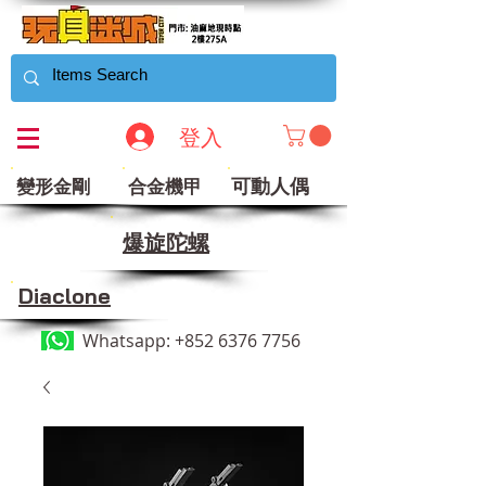
登入
可動人偶
變形金剛
合金機甲
​爆旋陀螺
Diaclone
Whatsapp:
+852 6376 7756