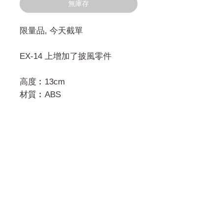
價
格
無庫存
格
限量品, 今天截單
EX-14 上增加了披風零件
高度︰13cm
材質︰ABS
門市 Shop
地址︰
油麻地彌敦道534-538
現時點
商場2樓275A