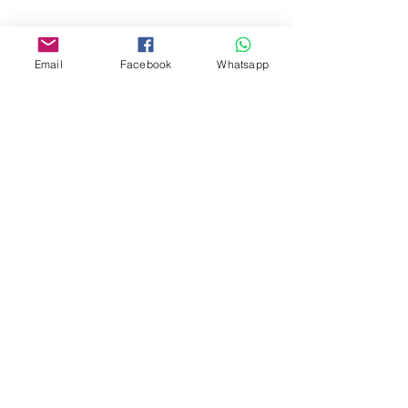
www.facebook.com/toyercityhk
Whatsapp:
6376 7756
Email
Facebook
Whatsapp