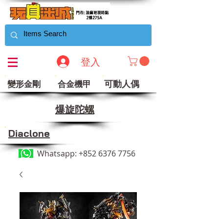
登入
可動人偶
變形金剛
合金機甲
​爆旋陀螺
Diaclone
Whatsapp:
+852 6376 7756