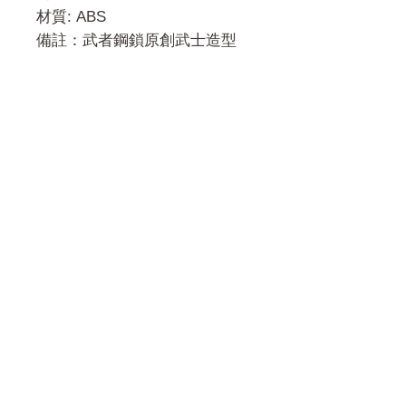
材質: ABS
備註：武者鋼鎖原創武士造型
門市 Shop
地址︰
油麻地彌敦道534-538
現時點
商場2樓275A
Address:
275A, 2/F, Ins Point
Mall,Nathan Road 534-538,
Yau Ma Tei, Hong Kong.
Facebook: