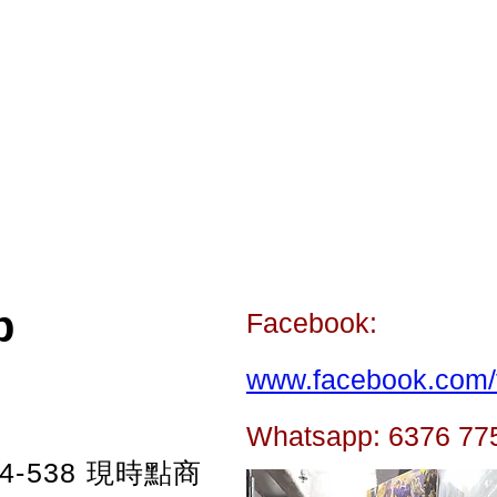
p
Facebook:
www.facebook.com/t
Whatsapp: 6376 77
-538
現時點商