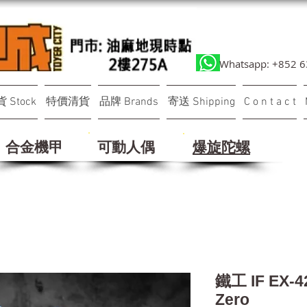
Whatsapp: +852 
 Stock
特價清貨
品牌 Brands
寄送 Shipping
C o n t a c t
合金機甲
可動人偶
​爆旋陀螺
鐵工 IF EX-4
Zero