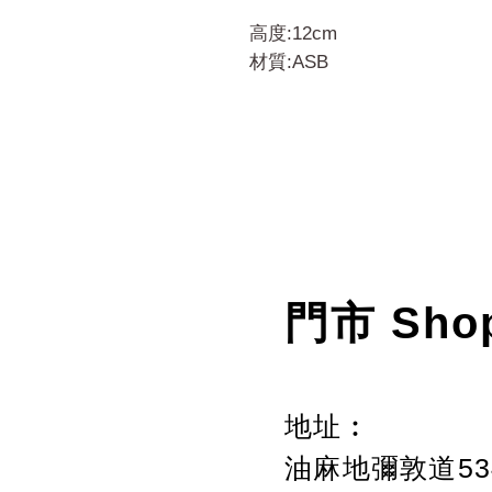
高度:12cm
材質:ASB
門市 Sho
地址︰
油麻地彌敦道534