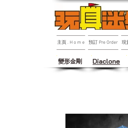
主頁 . H o m e
預訂 Pre Order
現貨
變形金剛
Diaclone