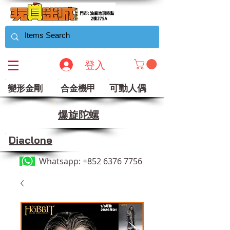
登入
可動人偶
變形金剛
合金機甲
​爆旋陀螺
Diaclone
Whatsapp:
+852 6376 7756