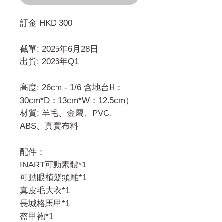
訂金 HKD 300
截單: 2025年6月28日
出貨: 2026年Q1
高度: 26cm - 1/6 含地台H：
30cm*D：13cm*W：12.5cm）
材質: 羊毛、金屬、PVC、
ABS、真實布料
配件：
INART可動素體*1
可動眼植髮頭雕*1
真皮毛大衣*1
長城格馬甲*1
盔甲袍*1