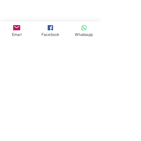
Yau Ma Tei, Hong Kong.
Facebook:
www.facebook.com/toyercityhk
Email
Facebook
Whatsapp
Whatsapp:
6376 7756