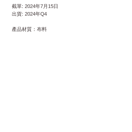
截單: 2024年7月15日
出貨: 2024年Q4
產品材質：布料
門市 Shop
地址︰
油麻地彌敦道534-538
現時點
商場2樓275A
Address:
275A, 2/F, Ins Point
Mall,Nathan Road 534-538,