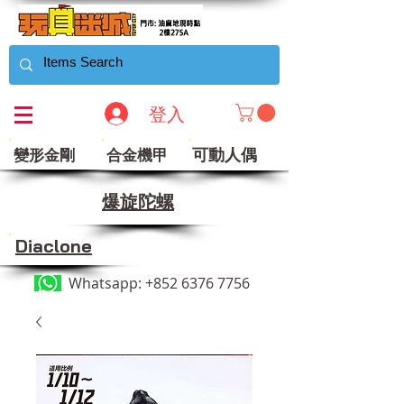
登入
可動人偶
變形金剛
合金機甲
​爆旋陀螺
Diaclone
Whatsapp:
+852 6376 7756