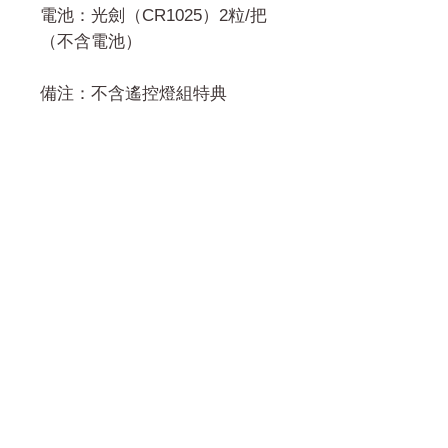
電池：光劍（CR1025）2粒/把
（不含電池）
備注：不含遙控燈組特典
門市 Shop
地址︰
油麻地彌敦道534-538
現時點
商場2樓275A
Address:
275A, 2/F, Ins Point
Mall,Nathan Road 534-538,
Yau Ma Tei, Hong Kong.