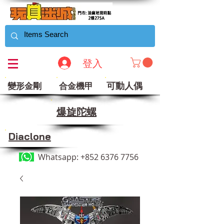
登入
可動人偶
變形金剛
合金機甲
​爆旋陀螺
Diaclone
Whatsapp:
+852 6376 7756