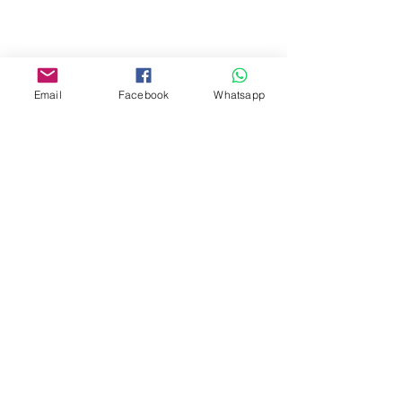
Facebook:
www.facebook.com/toyercityhk
Email
Facebook
Whatsapp
Whatsapp:
6376 7756