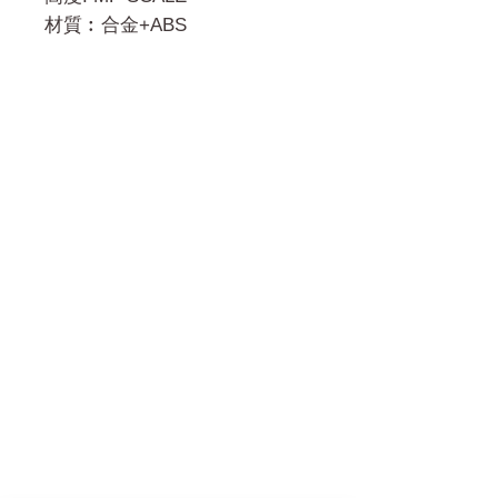
材質︰合金+ABS
門市 Shop
地址︰
油麻地彌敦道534-538
現時點
商場2樓275A
Address:
275A, 2/F, Ins Point
Mall,Nathan Road 534-538,
Yau Ma Tei, Hong Kong.
Facebook: