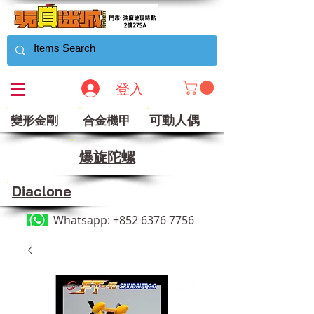
登入
可動人偶
變形金剛
合金機甲
​爆旋陀螺
Diaclone
Whatsapp:
+852 6376 7756