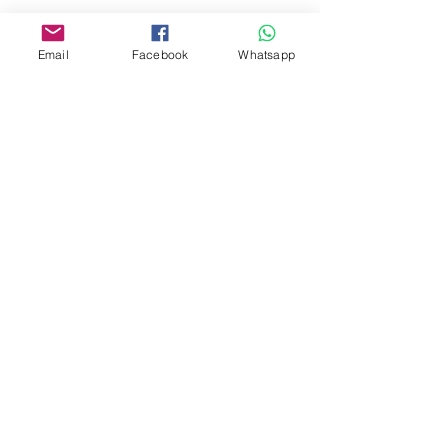
www.facebook.com/toyercityhk
Whatsapp:
6376 7756
Email
Facebook
Whatsapp