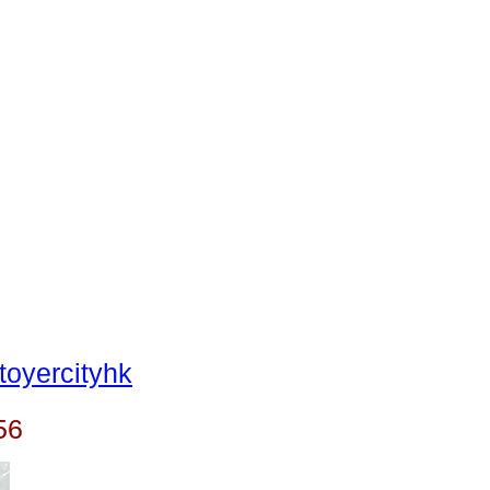
oyercityhk
56