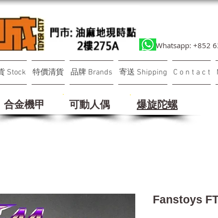
Whatsapp: +852 
 Stock
特價清貨
品牌 Brands
寄送 Shipping
C o n t a c t
合金機甲
可動人偶
​爆旋陀螺
Fanstoys 