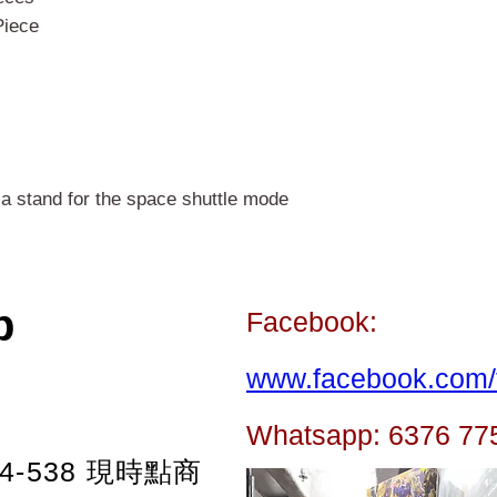
Piece
 a stand for the space shuttle mode
p
Facebook:
www.facebook.com/t
Whatsapp: 6376 77
-538
現時點商