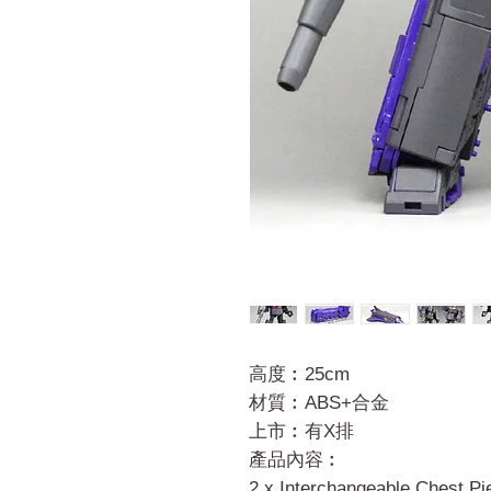
高度︰25cm
材質︰ABS+合金
上市︰有X排
產品內容︰
2 x Interchangeable Chest Pi