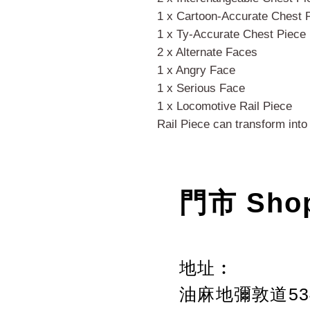
1 x Cartoon-Accurate Chest 
1 x Ty-Accurate Chest Piece
2 x Alternate Faces
1 x Angry Face
1 x Serious Face
1 x Locomotive Rail Piece
Rail Piece can transform into
門市 Sho
地址︰
油麻地彌敦道534