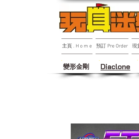
主頁 . H o m e
預訂 Pre Order
現貨
變形金剛
Diaclone