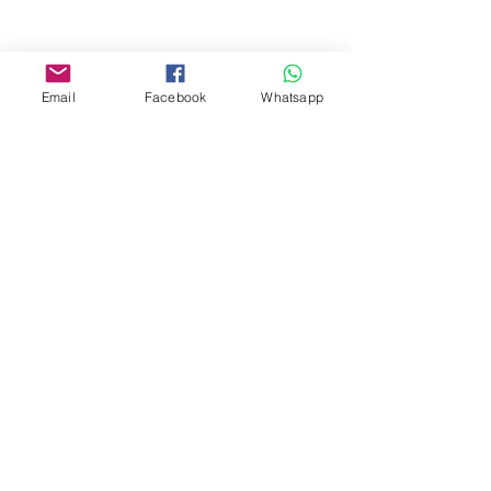
Facebook:
www.facebook.com/toyercityhk
Email
Facebook
Whatsapp
Whatsapp:
6376 7756