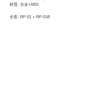
材質: 合金+ABS
全套: RP-01 + RP-01B
門市 Shop
地址︰
油麻地彌敦道534-538
現時點
商場2樓275A
Address:
275A, 2/F, Ins Point
Mall,Nathan Road 534-538,
Yau Ma Tei, Hong Kong.