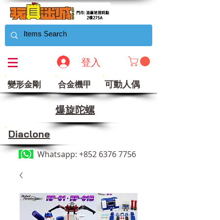
登入
可動人偶
變形金剛
合金機甲
​爆旋陀螺
Diaclone
Whatsapp:
+852 6376 7756