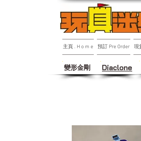
主頁 . H o m e
預訂 Pre Order
現貨
變形金剛
Diaclone