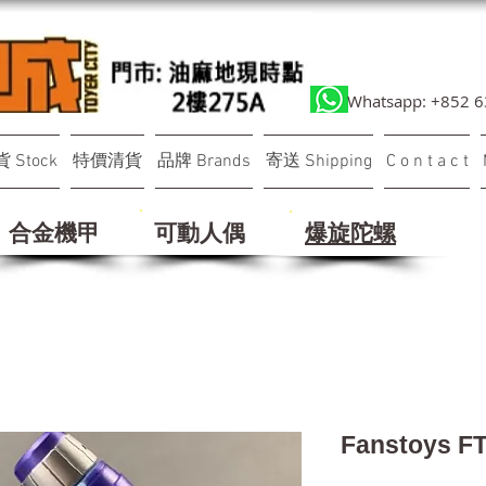
Whatsapp: +852 
 Stock
特價清貨
品牌 Brands
寄送 Shipping
C o n t a c t
合金機甲
可動人偶
​爆旋陀螺
Fanstoys FT