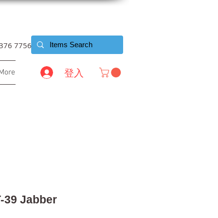
6376 7756
登入
More
-39 Jabber