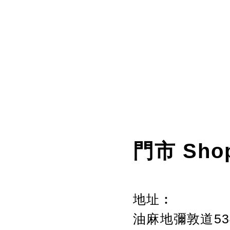
門市 Sho
地址︰
油麻地彌敦道534