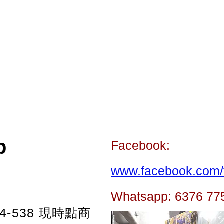
p
Facebook:
www.facebook.com/t
Whatsapp: 6376 77
-538
現時點商