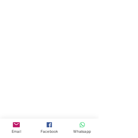
門市 Shop
地址︰
油麻地彌敦道534-538
現時點
商場2樓275A
Address:
275A, 2/F, Ins Point
Mall,Nathan Road 534-538,
Yau Ma Tei, Hong Kong.
Facebook:
www.facebook.com/toyercityhk
Whatsapp:
6376 7756
Email
Facebook
Whatsapp