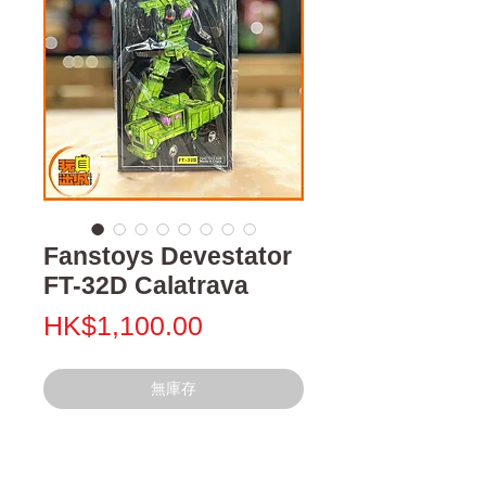
Fanstoys Devestator
FT-32D Calatrava
價
HK$1,100.00
格
無庫存