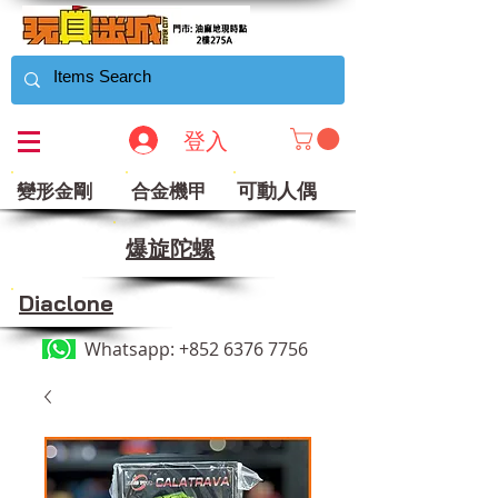
登入
可動人偶
變形金剛
合金機甲
​爆旋陀螺
Diaclone
Whatsapp:
+852 6376 7756