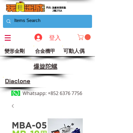
登入
可動人偶
變形金剛
合金機甲
​爆旋陀螺
Diaclone
Whatsapp:
+852 6376 7756