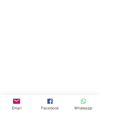
門市 Shop
地址︰
油麻地彌敦道534-538
現時點
商場2樓275A
Address:
275A, 2/F, Ins Point
Mall,Nathan Road 534-538,
Yau Ma Tei, Hong Kong.
Email
Facebook
Whatsapp
Facebook:
www.facebook.com/toyercityhk