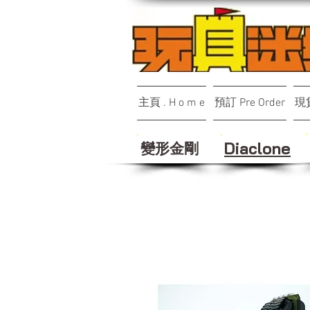
主頁 . H o m e
預訂 Pre Order
現貨
變形金剛
Diaclone