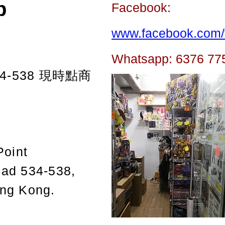
p
Facebook:
www.facebook.com/t
Whatsapp: 6376 77
-538
現時點商
Point
oad 534-538,
ong Kong.