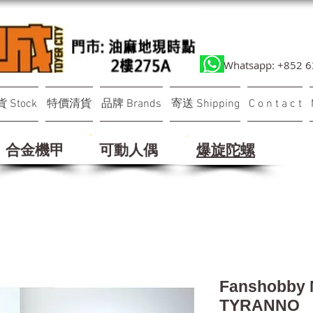
Whatsapp: +852 
 Stock
特價清貨
品牌 Brands
寄送 Shipping
C o n t a c t
合金機甲
可動人偶
​爆旋陀螺
Fanshobby 
TYRANNO