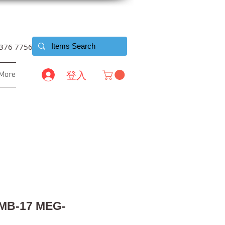
6376 7756
登入
More
MB-17 MEG-