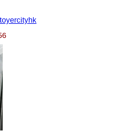
oyercityhk
56