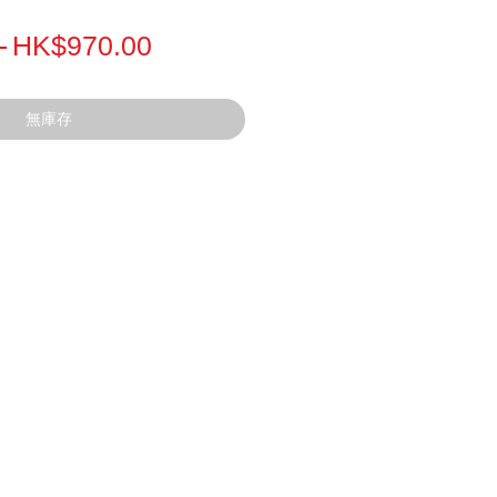
一
促
 
HK$970.00
般
銷
價
價
無庫存
格
格