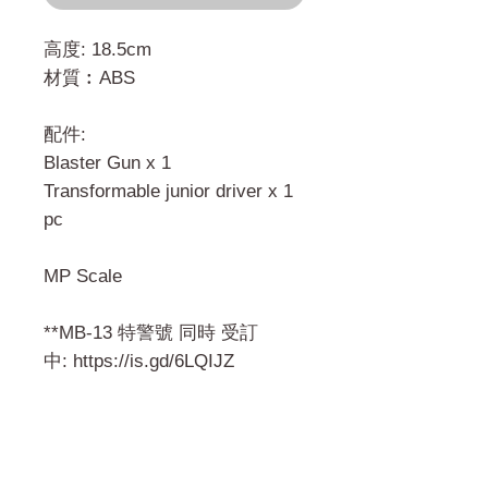
高度: 18.5cm
材質︰ABS
配件:
Blaster Gun x 1
Transformable junior driver x 1
pc
MP Scale
**MB-13 特警號 同時 受訂
中: https://is.gd/6LQIJZ
門市 Shop