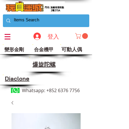
登入
可動人偶
變形金剛
合金機甲
​爆旋陀螺
Diaclone
Whatsapp:
+852 6376 7756