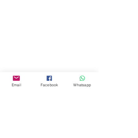
地址︰
油麻地彌敦道534-538
現時點
商場2樓275A
Address:
275A, 2/F, Ins Point
Mall,Nathan Road 534-538,
Yau Ma Tei, Hong Kong.
Facebook:
Email
Facebook
Whatsapp
www.facebook.com/toyercityhk
Whatsapp:
6376 7756