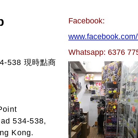
p
Facebook:
www.facebook.com/t
Whatsapp: 6376 77
-538
現時點商
Point
oad 534-538,
ong Kong.