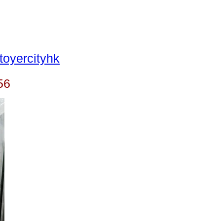
oyercityhk
56