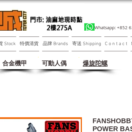
Whatsapp: +852 
 Stock
特價清貨
品牌 Brands
寄送 Shipping
C o n t a c t
合金機甲
可動人偶
​爆旋陀螺
FANSHOBBY
POWER BA