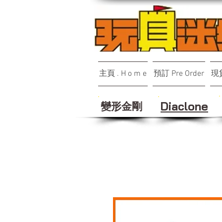
主頁 . H o m e
預訂 Pre Order
現貨
變形金剛
Diaclone