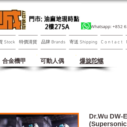
Whatsapp: +852 
 Stock
特價清貨
品牌 Brands
寄送 Shipping
C o n t a c t
合金機甲
可動人偶
​爆旋陀螺
Dr.Wu DW-E
(Supersoni