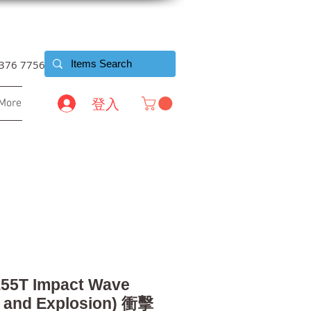
6376 7756
登入
More
55T Impact Wave
c and Explosion) 衝擊