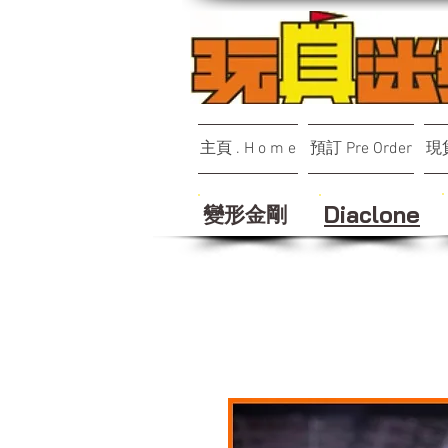
主頁 . H o m e
預訂 Pre Order
現貨
變形金剛
Diaclone