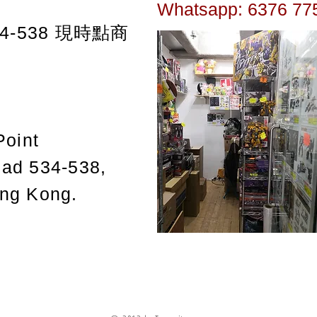
Whatsapp: 6376 77
-538
現時點商
Point
oad 534-538,
ong Kong.