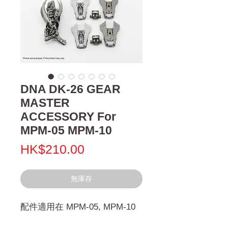
DNA DK-26 GEAR
MASTER
ACCESSORY For
MPM-05 MPM-10
價
HK$210.00
格
無庫存
配件適用在 MPM-05, MPM-10