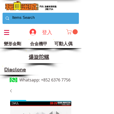
登入
可動人偶
變形金剛
合金機甲
​爆旋陀螺
Diaclone
Whatsapp:
+852 6376 7756