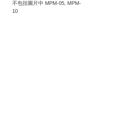
不包括圖片中 MPM-05, MPM-
10
門市 Shop
地址︰
油麻地彌敦道534-538
現時點
商場2樓275A
Address:
275A, 2/F, Ins Point
Mall,Nathan Road 534-538,
Yau Ma Tei, Hong Kong.
Facebook: