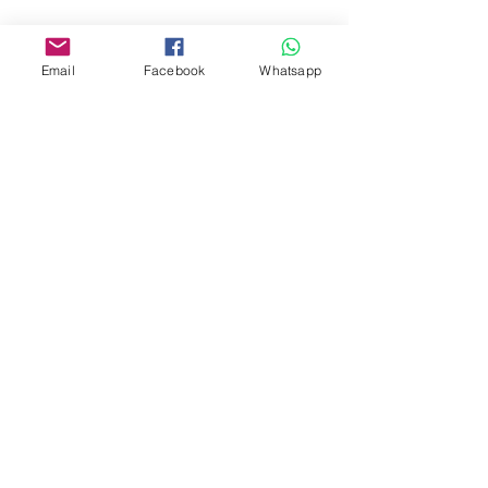
www.facebook.com/toyercityhk
Whatsapp:
6376 7756
Email
Facebook
Whatsapp