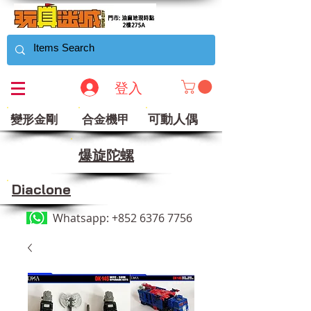
登入
可動人偶
變形金剛
合金機甲
​爆旋陀螺
Diaclone
Whatsapp:
+852 6376 7756