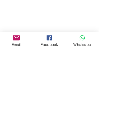
Mall,Nathan Road 534-538,
Yau Ma Tei, Hong Kong.
Facebook:
www.facebook.com/toyercityhk
Email
Facebook
Whatsapp
Whatsapp:
6376 7756