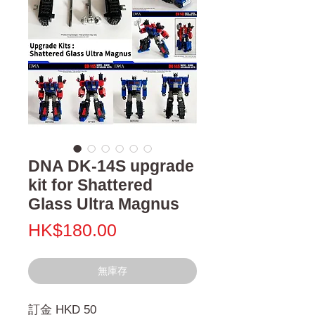
DNA DK-14S upgrade
kit for Shattered
Glass Ultra Magnus
價
HK$180.00
格
無庫存
訂金 HKD 50