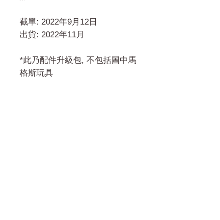
截單: 2022年9月12日
出貨: 2022年11月
*此乃配件升級包, 不包括圖中馬
格斯玩具
門市 Shop
地址︰
油麻地彌敦道534-538
現時點
商場2樓275A
Address:
275A, 2/F, Ins Point