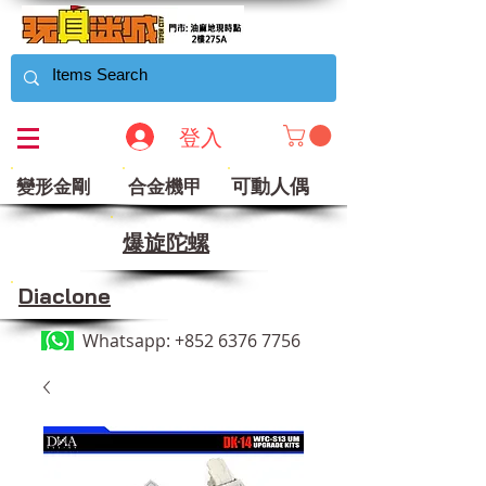
登入
可動人偶
變形金剛
合金機甲
​爆旋陀螺
Diaclone
Whatsapp:
+852 6376 7756