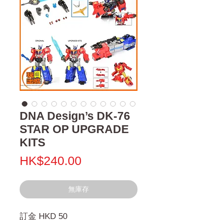
DNA Design’s DK-76
STAR OP UPGRADE
KITS
價
HK$240.00
格
無庫存
訂金 HKD 50