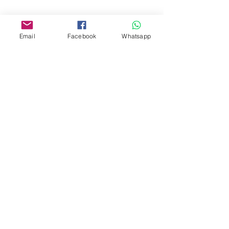
www.facebook.com/toyercityhk
Whatsapp:
6376 7756
Email
Facebook
Whatsapp