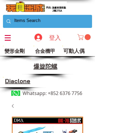
登入
可動人偶
變形金剛
合金機甲
​爆旋陀螺
Diaclone
Whatsapp:
+852 6376 7756